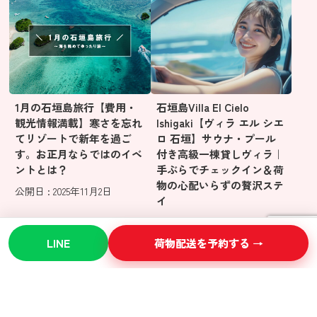
1月の石垣島旅行【費用・
石垣島Villa El Cielo
観光情報満載】寒さを忘れ
Ishigaki【ヴィラ エル シエ
てリゾートで新年を過ご
ロ 石垣】サウナ・プール
す。お正月ならではのイベ
付き高級一棟貸しヴィラ｜
ントとは？
手ぶらでチェックイン＆荷
物の心配いらずの贅沢ステ
公開日 : 2025年11月2日
イ
公開日 : 2025年10月30日
LINE
荷物配送を予約する →