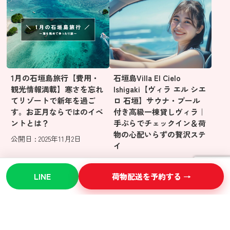
1月の石垣島旅行【費用・
石垣島Villa El Cielo
観光情報満載】寒さを忘れ
Ishigaki【ヴィラ エル シエ
てリゾートで新年を過ご
ロ 石垣】サウナ・プール
す。お正月ならではのイベ
付き高級一棟貸しヴィラ｜
ントとは？
手ぶらでチェックイン＆荷
物の心配いらずの贅沢ステ
公開日 : 2025年11月2日
イ
公開日 : 2025年10月30日
LINE
荷物配送を予約する →