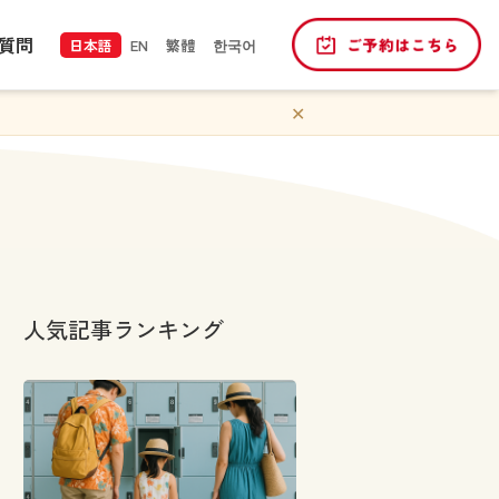
質問
日本語
EN
繁體
한국어
✕
人気記事ランキング