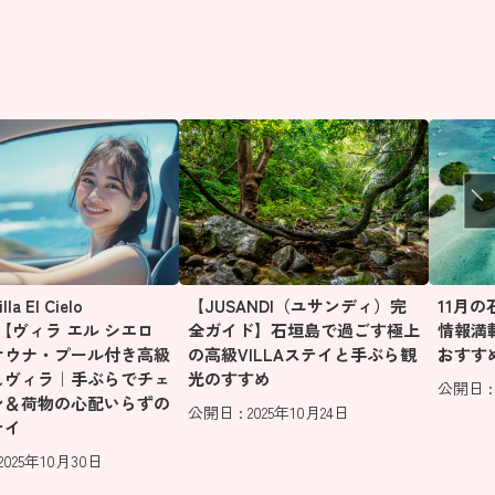
a El Cielo
【JUSANDI（ユサンディ）完
11月
aki【ヴィラ エル シエロ
全ガイド】石垣島で過ごす極上
情報満
サウナ・プール付き高級
の高級VILLAステイと手ぶら観
おすす
しヴィラ｜手ぶらでチェ
光のすすめ
公開日 : 
ン＆荷物の心配いらずの
公開日 : 2025年10月24日
テイ
2025年10月30日