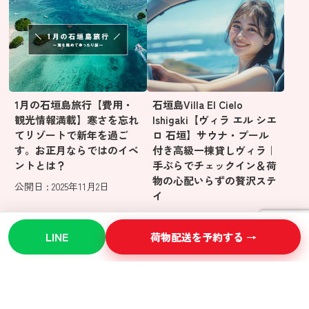
1月の石垣島旅行【費用・
石垣島Villa El Cielo
観光情報満載】寒さを忘れ
Ishigaki【ヴィラ エル シエ
てリゾートで新年を過ご
ロ 石垣】サウナ・プール
す。お正月ならではのイベ
付き高級一棟貸しヴィラ｜
ントとは？
手ぶらでチェックイン＆荷
物の心配いらずの贅沢ステ
公開日 : 2025年11月2日
イ
公開日 : 2025年10月30日
LINE
荷物配送を予約する →