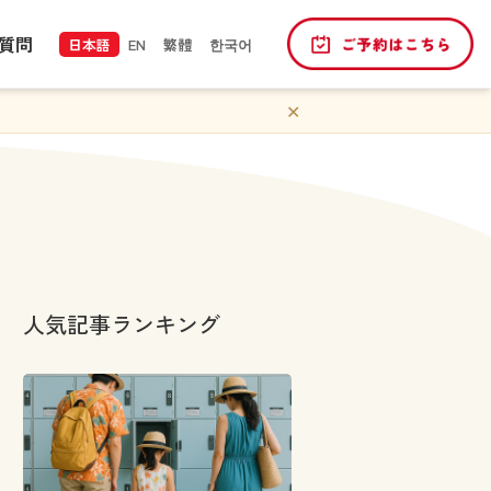
質問
日本語
EN
繁體
한국어
✕
人気記事ランキング