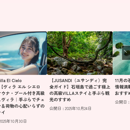
a El Cielo
【JUSANDI（ユサンディ）完
11月
aki【ヴィラ エル シエロ
全ガイド】石垣島で過ごす極上
情報満
サウナ・プール付き高級
の高級VILLAステイと手ぶら観
おすす
しヴィラ｜手ぶらでチェ
光のすすめ
公開日 : 
ン＆荷物の心配いらずの
公開日 : 2025年10月24日
テイ
2025年10月30日