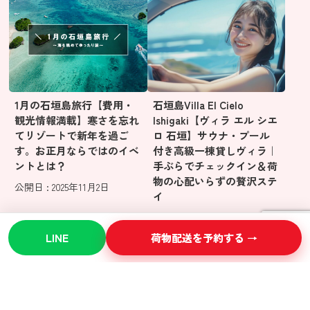
1月の石垣島旅行【費用・
石垣島Villa El Cielo
観光情報満載】寒さを忘れ
Ishigaki【ヴィラ エル シエ
てリゾートで新年を過ご
ロ 石垣】サウナ・プール
す。お正月ならではのイベ
付き高級一棟貸しヴィラ｜
ントとは？
手ぶらでチェックイン＆荷
物の心配いらずの贅沢ステ
公開日 : 2025年11月2日
イ
公開日 : 2025年10月30日
LINE
荷物配送を予約する →