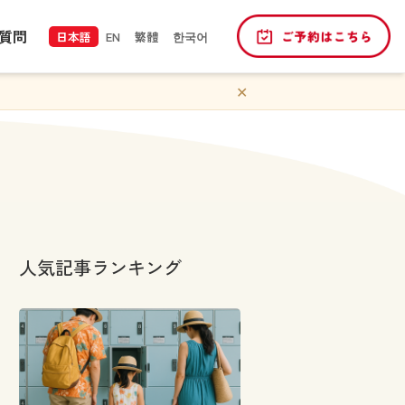
質問
日本語
EN
繁體
한국어
✕
人気記事ランキング