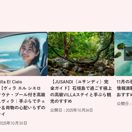
a El Cielo
【JUSANDI（ユサンディ）完
11月
aki【ヴィラ エル シエロ
全ガイド】石垣島で過ごす極上
情報満
サウナ・プール付き高級
の高級VILLAステイと手ぶら観
おすす
しヴィラ｜手ぶらでチェ
光のすすめ
公開日 : 
ン＆荷物の心配いらずの
公開日 : 2025年10月24日
テイ
2025年10月30日