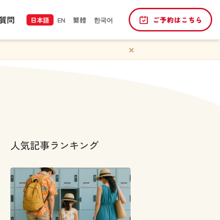
質問
日本語
EN
繁體
한국어
✕
人気記事ランキング