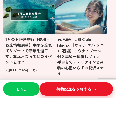
1月の石垣島旅行【費用・
石垣島Villa El Cielo
観光情報満載】寒さを忘れ
Ishigaki【ヴィラ エル シエ
てリゾートで新年を過ご
ロ 石垣】サウナ・プール
す。お正月ならではのイベ
付き高級一棟貸しヴィラ｜
ントとは？
手ぶらでチェックイン＆荷
物の心配いらずの贅沢ステ
公開日 : 2025年11月2日
イ
公開日 : 2025年10月30日
LINE
荷物配送を予約する →