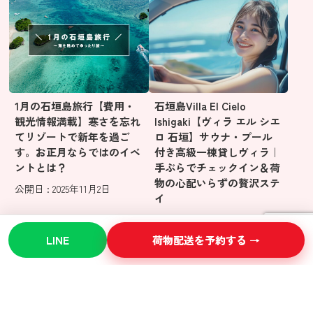
1月の石垣島旅行【費用・
石垣島Villa El Cielo
観光情報満載】寒さを忘れ
Ishigaki【ヴィラ エル シエ
てリゾートで新年を過ご
ロ 石垣】サウナ・プール
す。お正月ならではのイベ
付き高級一棟貸しヴィラ｜
ントとは？
手ぶらでチェックイン＆荷
物の心配いらずの贅沢ステ
公開日 : 2025年11月2日
イ
公開日 : 2025年10月30日
LINE
荷物配送を予約する →