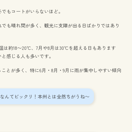
、冬でもコートがいらないほど。
れでも晴れ間が多く、観光に支障が出る日ばかりではあり
は約18〜20℃、7月や8月は30℃を超える日もあります
いと感じる人も多いです。
えることが多く、特に6月・8月・9月に雨が集中しやすい傾向
るなんてビックリ！本州とは全然ちがうね〜