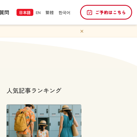
質問
日本語
EN
繁體
한국어
✕
人気記事ランキング