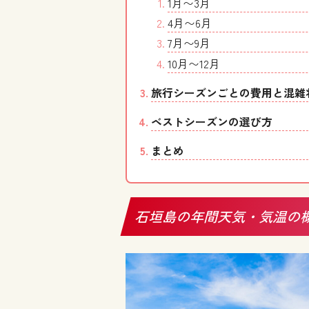
1月〜3月
4月〜6月
7月〜9月
10月〜12月
旅行シーズンごとの費用と混雑
ベストシーズンの選び方
まとめ
石垣島の年間天気・気温の