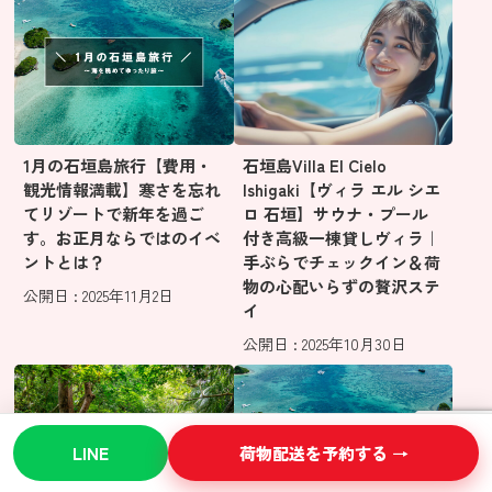
1月の石垣島旅行【費用・
石垣島Villa El Cielo
観光情報満載】寒さを忘れ
Ishigaki【ヴィラ エル シエ
てリゾートで新年を過ご
ロ 石垣】サウナ・プール
す。お正月ならではのイベ
付き高級一棟貸しヴィラ｜
ントとは？
手ぶらでチェックイン＆荷
物の心配いらずの贅沢ステ
公開日 : 2025年11月2日
イ
公開日 : 2025年10月30日
LINE
荷物配送を予約する →